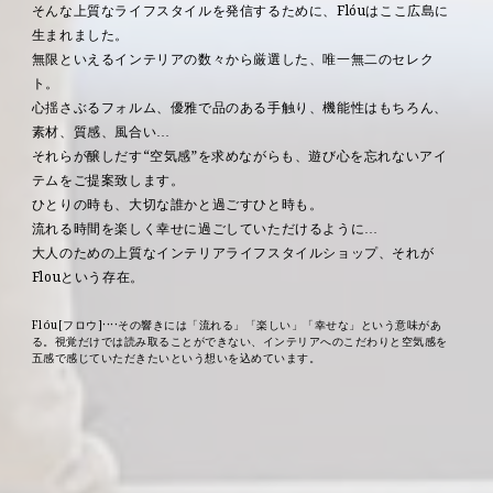
そんな上質なライフスタイルを発信するために、Flóuはここ広島に
生まれました。
無限といえるインテリアの数々から厳選した、唯一無二のセレク
ト。
心揺さぶるフォルム、優雅で品のある手触り、機能性はもちろん、
素材、質感、風合い…
それらが醸しだす“空気感”を求めながらも、遊び心を忘れないアイ
テムをご提案致します。
ひとりの時も、大切な誰かと過ごすひと時も。
流れる時間を楽しく幸せに過ごしていただけるように…
大人のための上質なインテリアライフスタイルショップ、それが
Flouという存在。
Flóu[フロウ]····その響きには「流れる」「楽しい」「幸せな」という意味があ
る。
視覚だけでは読み取ることができない、インテリアへのこだわりと空気感を
五感で
感じていただきたいという想いを込めています。