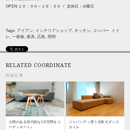
OPEN:１０：００～１９：００ / 定休日：火曜日
Tags:
アイアン
,
インテリアショップ
,
キッチン
,
コッパー
,
トイ
レ
,
一枚板
,
家具
,
広島
,
照明
RELATED COORDINATE
関連記事
土間のある現代的なLD空間をコ
ジャパンディ漂う北欧モダンス
ーディネート♪
タイル