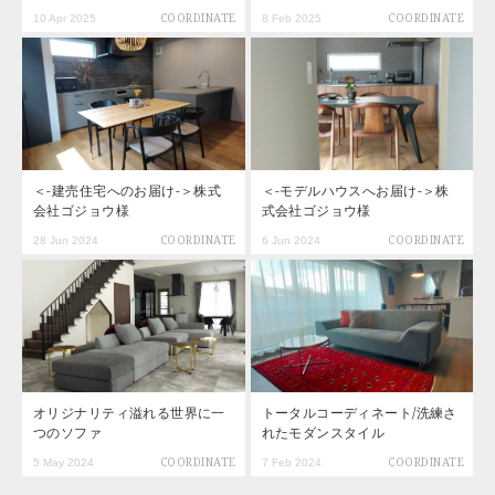
10 Apr 2025
COORDINATE
8 Feb 2025
COORDINATE
＜-建売住宅へのお届け-＞株式
＜-モデルハウスへお届け-＞株
会社ゴジョウ様
式会社ゴジョウ様
28 Jun 2024
COORDINATE
6 Jun 2024
COORDINATE
オリジナリティ溢れる世界に一
トータルコーディネート/洗練さ
つのソファ
れたモダンスタイル
5 May 2024
COORDINATE
7 Feb 2024
COORDINATE