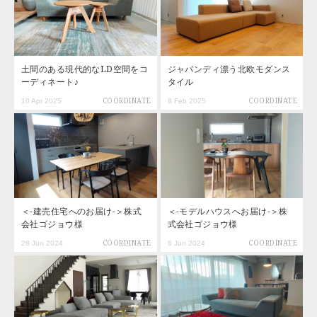
土間のある現代的なLD空間をコ
ジャパンディ漂う北欧モダンス
ーディネート♪
タイル
10 Apr 2025
COORDINATE
8 Feb 2025
COORDINATE
＜-建売住宅へのお届け-＞株式
＜-モデルハウスへお届け-＞株
会社ゴジョウ様
式会社ゴジョウ様
28 Jun 2024
COORDINATE
6 Jun 2024
COORDINATE